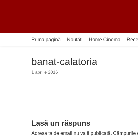
Sari
la
conținut
Prima pagină
Noutăți
Home Cinema
Rece
banat-calatoria
1 aprilie 2016
Lasă un răspuns
Adresa ta de email nu va fi publicată.
Câmpurile o