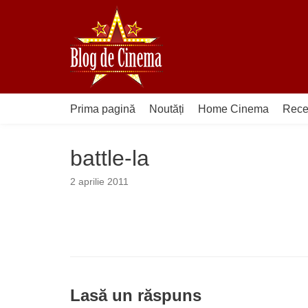
Sari
la
conținut
Prima pagină
Noutăți
Home Cinema
Rece
battle-la
2 aprilie 2011
Lasă un răspuns