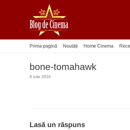
Sari
la
conținut
Prima pagină
Noutăți
Home Cinema
Rece
bone-tomahawk
8 iulie 2016
Lasă un răspuns