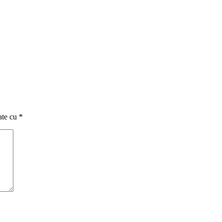
ate cu
*