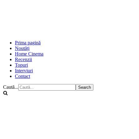
Prima pagină
Noutăți
Home Cinema
Recenzii
Topuri
Interviuri
Contact
Caută...