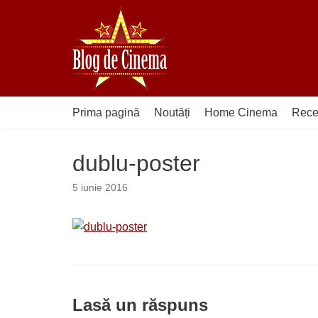
Sari
la
conținut
Prima pagină
Noutăți
Home Cinema
Rece
dublu-poster
5 iunie 2016
Lasă un răspuns