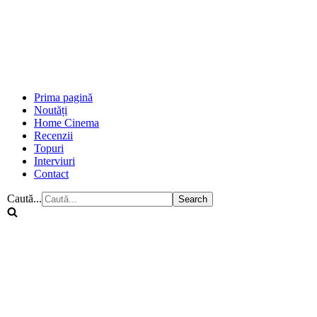
Prima pagină
Noutăți
Home Cinema
Recenzii
Topuri
Interviuri
Contact
Caută...