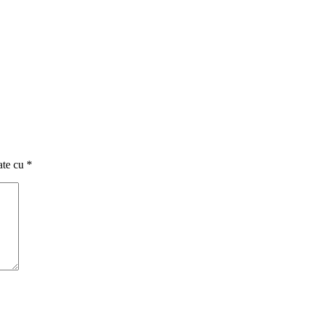
ate cu
*