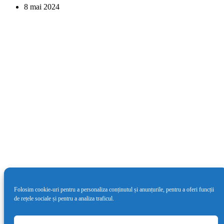
8 mai 2024
Folosim cookie-uri pentru a personaliza conținutul și anunțurile, pentru a oferi funcții
de rețele sociale și pentru a analiza traficul.
Cea de-a doua ediție LYNX Festival va