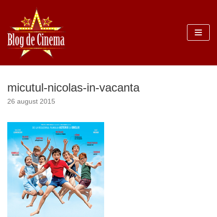
Sari
la
conținut
micutul-nicolas-in-vacanta
26 august 2015