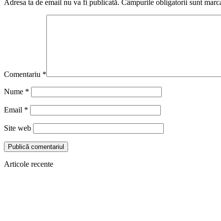
Adresa ta de email nu va fi publicată.
Câmpurile obligatorii sunt marc
Comentariu
*
Nume
*
Email
*
Site web
Articole recente