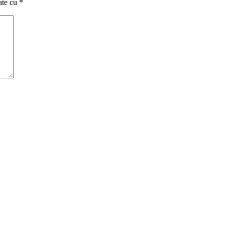
ate cu
*