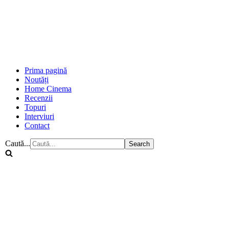
Prima pagină
Noutăți
Home Cinema
Recenzii
Topuri
Interviuri
Contact
Caută...