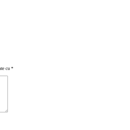
ate cu
*