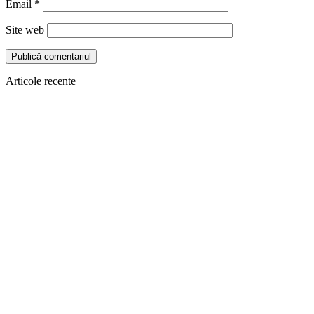
Email
*
Site web
Articole recente