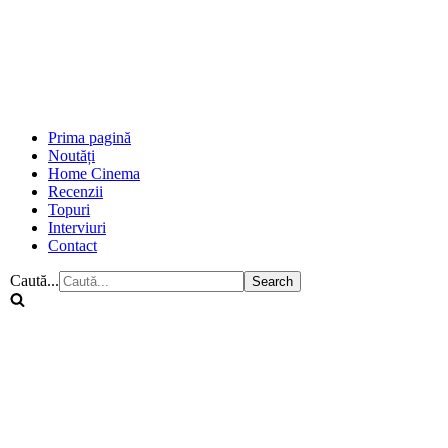
Prima pagină
Noutăți
Home Cinema
Recenzii
Topuri
Interviuri
Contact
Caută...