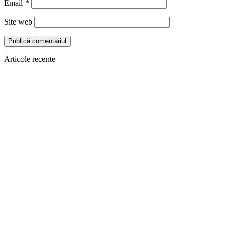
Email
*
Site web
Articole recente