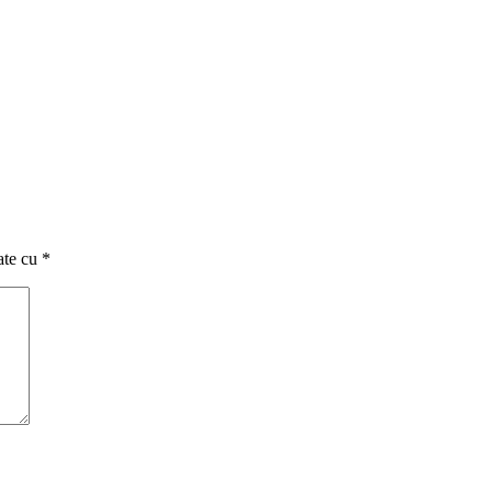
ate cu
*