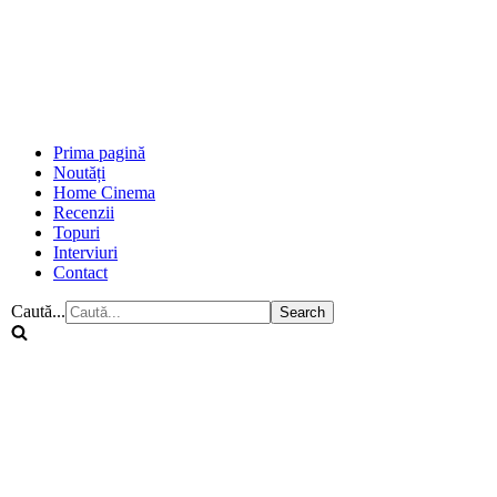
Prima pagină
Noutăți
Home Cinema
Recenzii
Topuri
Interviuri
Contact
Caută...