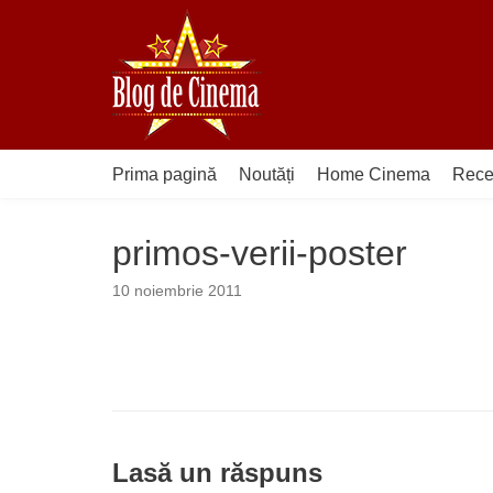
Sari
la
conținut
Prima pagină
Noutăți
Home Cinema
Rece
primos-verii-poster
10 noiembrie 2011
Lasă un răspuns