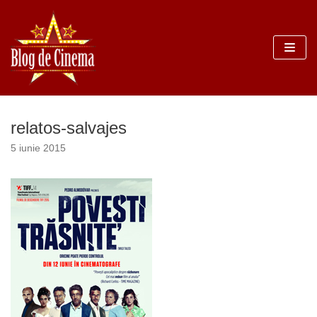
Sari
la
conținut
relatos-salvajes
5 iunie 2015