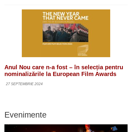
Anul Nou care n-a fost – în selecția pentru
nominalizările la European Film Awards
27 SEPTEMBRIE 2024
Evenimente