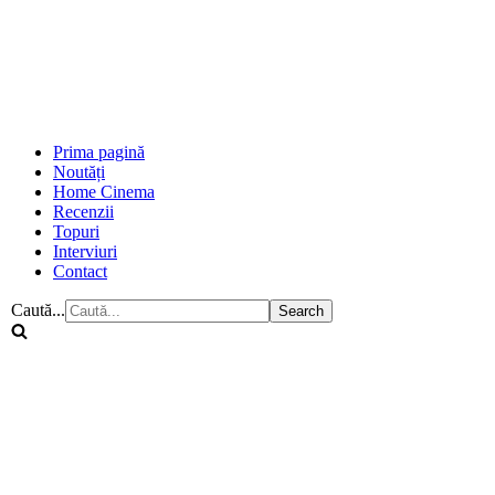
Prima pagină
Noutăți
Home Cinema
Recenzii
Topuri
Interviuri
Contact
Caută...