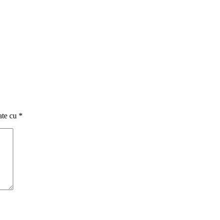
ate cu
*