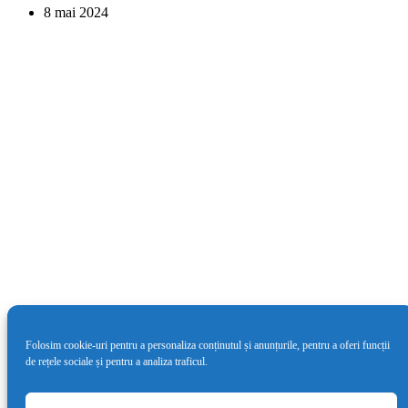
8 mai 2024
Folosim cookie-uri pentru a personaliza conținutul și anunțurile, pentru a oferi funcții
de rețele sociale și pentru a analiza traficul.
Cea de-a doua ediție LYNX Festival va