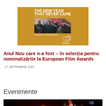
Anul Nou care n-a fost – în selecția pentru
nominalizările la European Film Awards
27 SEPTEMBRIE 2024
Evenimente