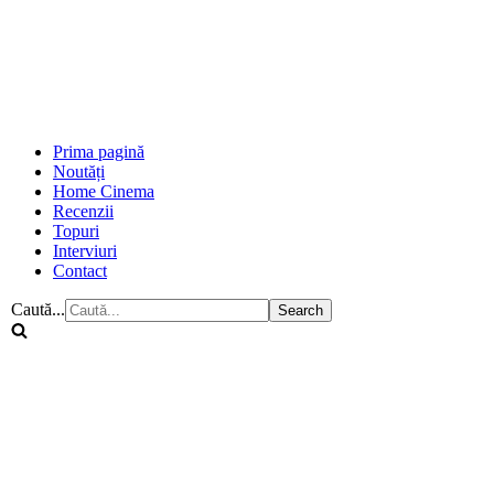
Prima pagină
Noutăți
Home Cinema
Recenzii
Topuri
Interviuri
Contact
Caută...