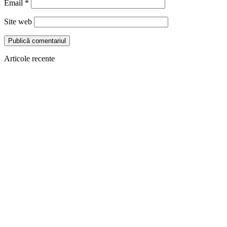
Email
*
Site web
Articole recente