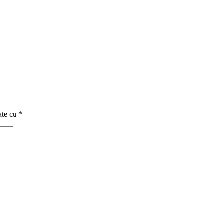
ate cu
*