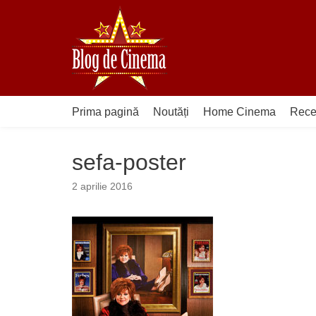
Sari
la
conținut
Prima pagină
Noutăți
Home Cinema
Rece
sefa-poster
2 aprilie 2016