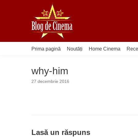
Sari
la
conținut
Prima pagină
Noutăți
Home Cinema
Rece
why-him
27 decembrie 2016
Lasă un răspuns