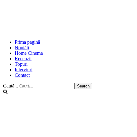
Prima pagină
Noutăți
Home Cinema
Recenzii
Topuri
Interviuri
Contact
Caută...