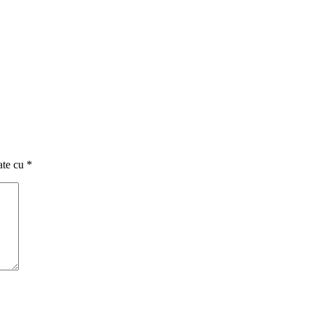
ate cu
*