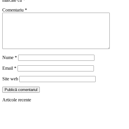
marcate cu
*
Comentariu
*
Nume
*
Email
*
Site web
Articole recente