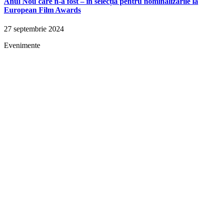
Anul Nou care n-a fost – în selecția pentru nominalizările la
European Film Awards
27 septembrie 2024
Evenimente