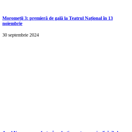
Moromeții 3: premieră de gală la Teatrul Național în 13
noiembrie
30 septembrie 2024