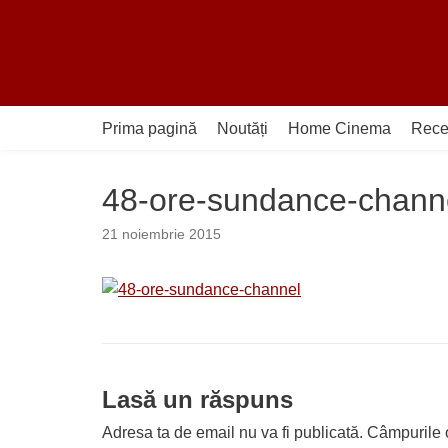
Sari
la
conținut
Prima pagină
Noutăți
Home Cinema
Rece
48-ore-sundance-chann
21 noiembrie 2015
Lasă un răspuns
Adresa ta de email nu va fi publicată.
Câmpurile o