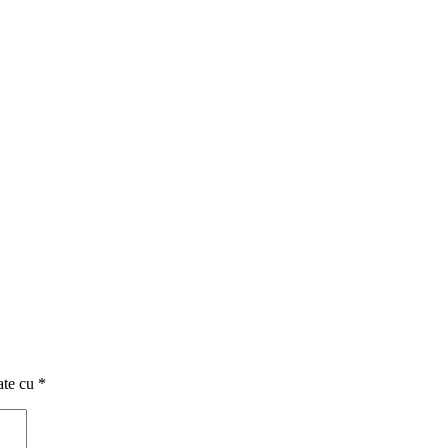
ate cu
*