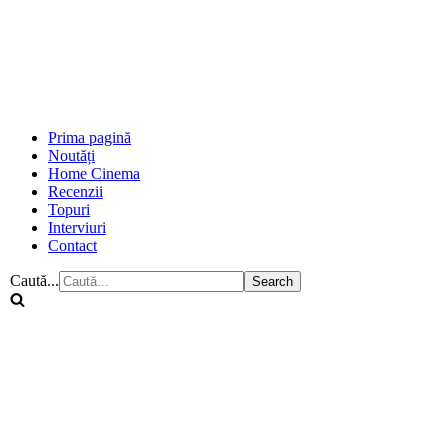
Prima pagină
Noutăți
Home Cinema
Recenzii
Topuri
Interviuri
Contact
Caută...