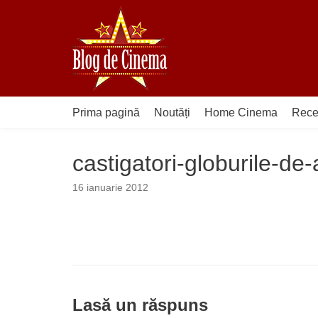
Sari
la
conținut
Prima pagină
Noutăți
Home Cinema
Rece
castigatori-globurile-de
16 ianuarie 2012
Lasă un răspuns