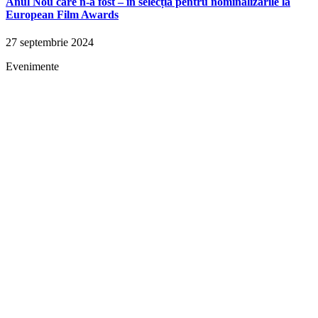
Anul Nou care n-a fost – în selecția pentru nominalizările la
European Film Awards
27 septembrie 2024
Evenimente