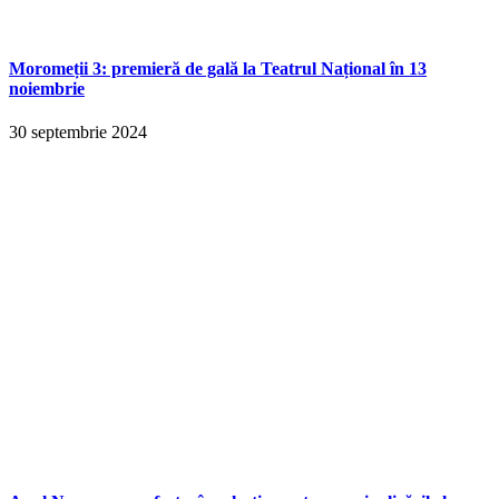
Moromeții 3: premieră de gală la Teatrul Național în 13
noiembrie
30 septembrie 2024