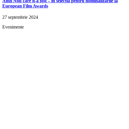
Anul Nou care n-a fost – în selecția pentru nominalizările la
European Film Awards
27 septembrie 2024
Evenimente