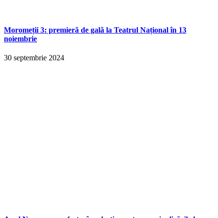
Moromeții 3: premieră de gală la Teatrul Național în 13
noiembrie
30 septembrie 2024