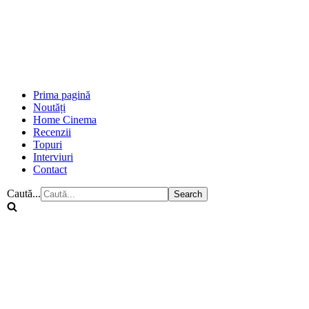
Prima pagină
Noutăți
Home Cinema
Recenzii
Topuri
Interviuri
Contact
Caută...