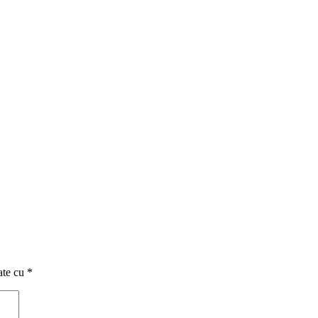
ate cu
*