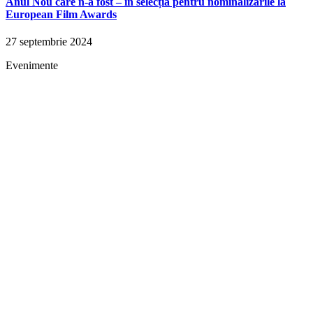
Anul Nou care n-a fost – în selecția pentru nominalizările la
European Film Awards
27 septembrie 2024
Evenimente