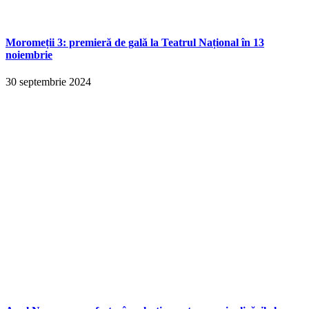
Moromeții 3: premieră de gală la Teatrul Național în 13
noiembrie
30 septembrie 2024