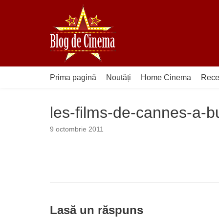
Sari
la
conținut
Prima pagină
Noutăți
Home Cinema
Rece
les-films-de-cannes-a-b
9 octombrie 2011
Lasă un răspuns