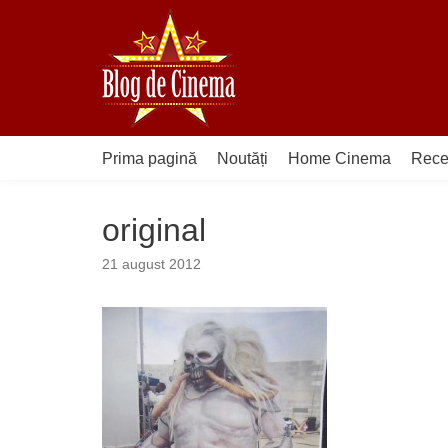
Sari
la
conținut
Prima pagină
Noutăți
Home Cinema
Rece
original
21 august 2012