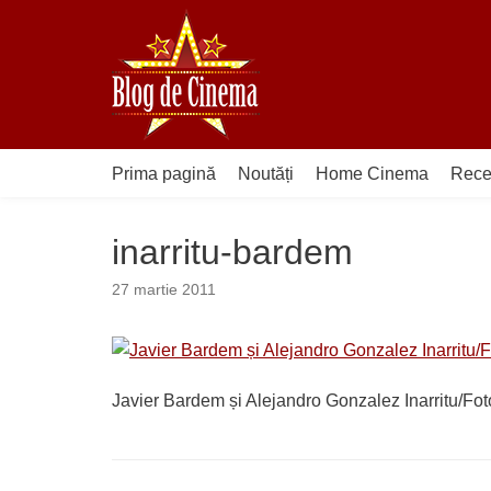
Sari
la
conținut
Prima pagină
Noutăți
Home Cinema
Rece
inarritu-bardem
27 martie 2011
Javier Bardem și Alejandro Gonzalez Inarritu/Fo