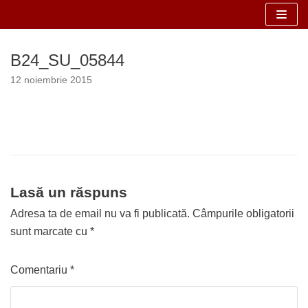
Sari
la
B24_SU_05844
conținut
12 noiembrie 2015
Lasă un răspuns
Adresa ta de email nu va fi publicată.
Câmpurile obligatorii
sunt marcate cu
*
Comentariu
*