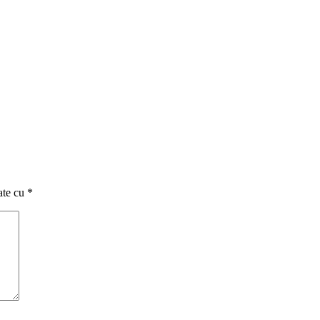
ate cu
*