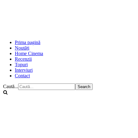
Prima pagină
Noutăți
Home Cinema
Recenzii
Topuri
Interviuri
Contact
Caută...