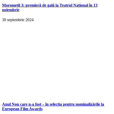
Moromeții 3: premieră de gală la Teatrul Național în 13
noiembrie
30 septembrie 2024
Anul Nou care n-a fost – în selecția pentru nominalizările la
European Film Awards