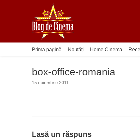
Sari
la
conținut
Prima pagină
Noutăți
Home Cinema
Rece
box-office-romania
15 noiembrie 2011
Lasă un răspuns