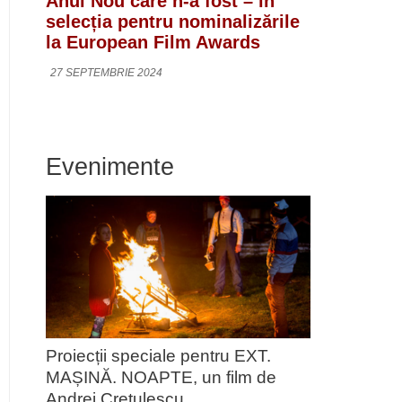
Anul Nou care n-a fost – în
selecția pentru nominalizările
la European Film Awards
27 SEPTEMBRIE 2024
Evenimente
Proiecții speciale pentru EXT.
MAȘINĂ. NOAPTE, un film de
Andrei Crețulescu