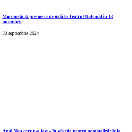
Moromeții 3: premieră de gală la Teatrul Național în 13
noiembrie
30 septembrie 2024
Anul Nou care n-a fost – în selecția pentru nominalizările la