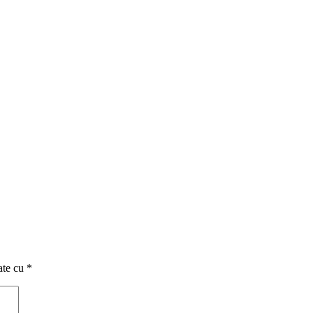
ate cu
*