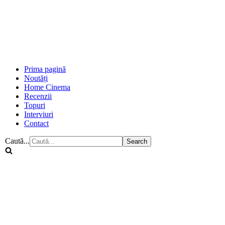
Prima pagină
Noutăți
Home Cinema
Recenzii
Topuri
Interviuri
Contact
Caută...