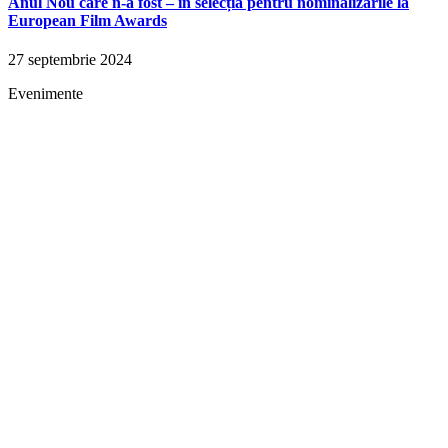
Anul Nou care n-a fost – în selecția pentru nominalizările la
European Film Awards
27 septembrie 2024
Evenimente