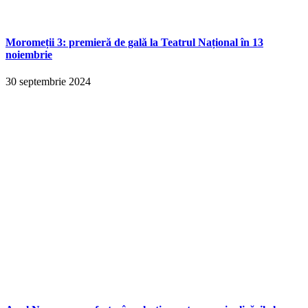
Moromeții 3: premieră de gală la Teatrul Național în 13
noiembrie
30 septembrie 2024