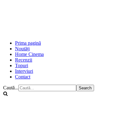
Prima pagină
Noutăți
Home Cinema
Recenzii
Topuri
Interviuri
Contact
Caută...