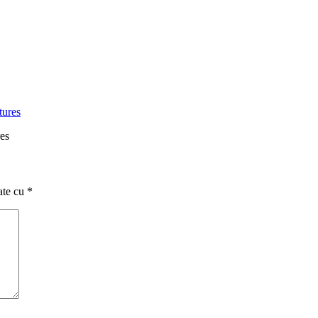
es
ate cu
*