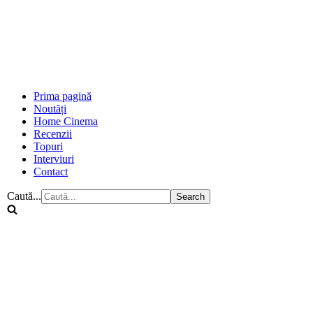
Prima pagină
Noutăți
Home Cinema
Recenzii
Topuri
Interviuri
Contact
Caută...