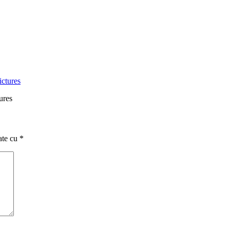
ures
ate cu
*