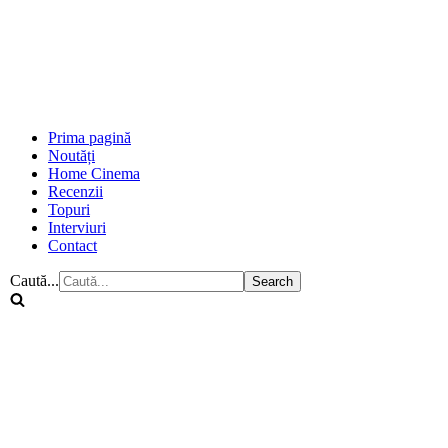
Prima pagină
Noutăți
Home Cinema
Recenzii
Topuri
Interviuri
Contact
Caută...