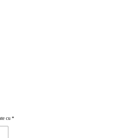
ate cu
*