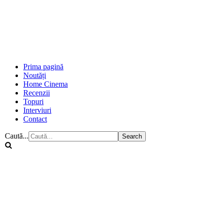
Prima pagină
Noutăți
Home Cinema
Recenzii
Topuri
Interviuri
Contact
Caută...