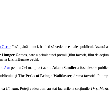
a Oscar
, însă, până atunci, haideți să vedem ce a ales publicul. Aseară a
e Hunger Games
, care a primit cinci premii (film favorit, film de acțiu
on
și
Liam Hemsworth
).
de Aur
pentru Cel mai prost actor,
Adam Sandler
a fost ales de public 
publicului și
The Perks of Being a Wallflower
, drama favorită, în tim
unea
Cinema
. Puteți vedea cum au stat lucrurile la secțiunile
TV
și
Muzi