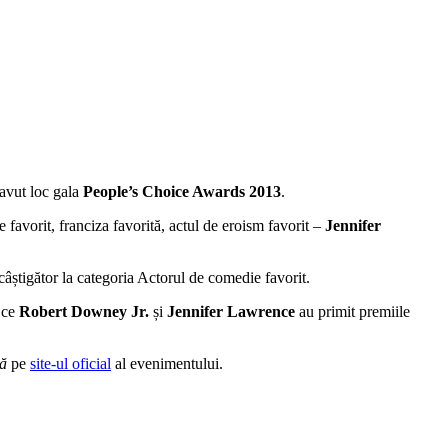
 avut loc gala
People’s Choice Awards 2013
.
ne favorit, franciza favorită, actul de eroism favorit –
Jennifer
câștigător la categoria Actorul de comedie favorit.
p ce
Robert Downey Jr.
și
Jennifer Lawrence
au primit premiile
că
pe
site-ul oficial
al evenimentului.