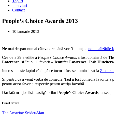
Topuri
Interviuri
Contact
People’s Choice Awards 2013
10 ianuarie 2013
Ne mai despart numai câteva ore până vor fi anunțate
nominalizările l
Cea de-a 39-a ediție a
People’s Choice Awards
a fost dominată de
Th
Lawrence
, și ”cuplul” favorit –
Jennifer Lawrence, Josh Hutchers
Interesant este faptul că după ce tocmai fusese nominalizat la
Zmeura 
Și pentru că a venit vorba de comedie,
Ted
a fost comedia favorită a 
pentru actor favorit, respectiv pentru actrița favorită.
Dar iată mai jos lista câștigătorilor
People’s Choice Awards
, la secți
Filmul favorit
The Amazing Spider-Man