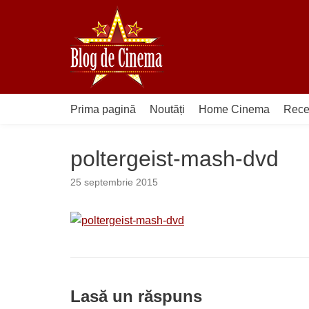
Sari
la
conținut
Prima pagină
Noutăți
Home Cinema
Rece
poltergeist-mash-dvd
25 septembrie 2015
Lasă un răspuns