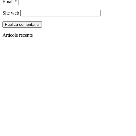
Email
*
Site web
Articole recente