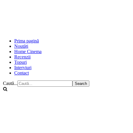
Prima pagină
Noutăți
Home Cinema
Recenzii
Topuri
Interviuri
Contact
Caută...