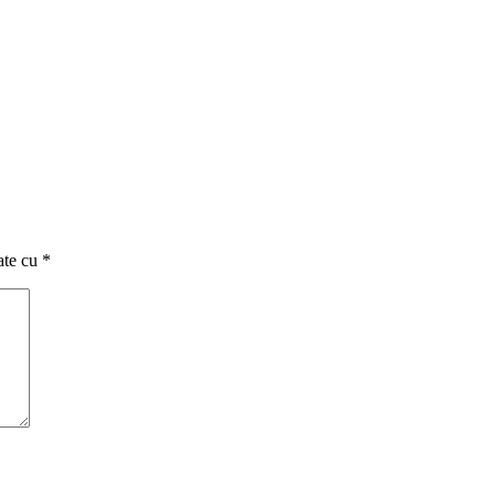
ate cu
*