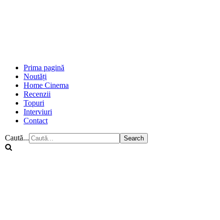
Prima pagină
Noutăți
Home Cinema
Recenzii
Topuri
Interviuri
Contact
Caută...