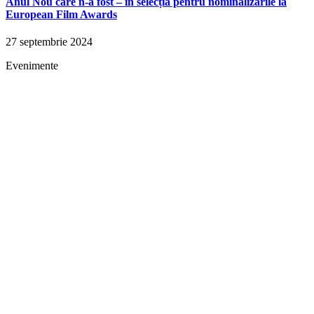
Anul Nou care n-a fost – în selecția pentru nominalizările la
European Film Awards
27 septembrie 2024
Evenimente