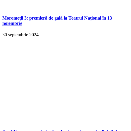
Moromeții 3: premieră de gală la Teatrul Național în 13
noiembrie
30 septembrie 2024