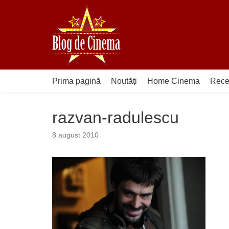
Sari
la
conținut
Prima pagină
Noutăți
Home Cinema
Rece
razvan-radulescu
8 august 2010