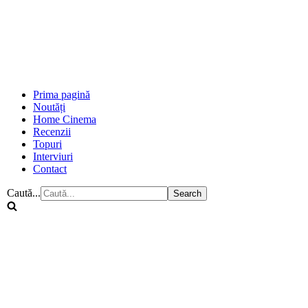
Prima pagină
Noutăți
Home Cinema
Recenzii
Topuri
Interviuri
Contact
Caută...