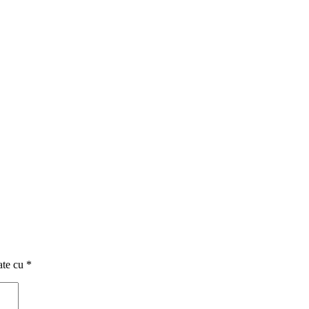
ate cu
*