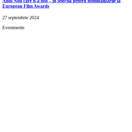
Anul Nou care n-a fost – în selecția pentru nominalizările la
European Film Awards
27 septembrie 2024
Evenimente