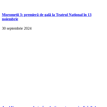
Moromeții 3: premieră de gală la Teatrul Național în 13
noiembrie
30 septembrie 2024